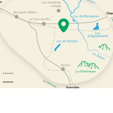
tique de cookies (UE)
Réalisation :
lestopographes.fr