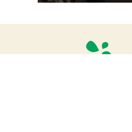
Mairie Les Abrets en Dauphiné
1 place Éloi Cuchet Chéruzel
38490 Les Abrets en Dauphiné
affairesgenerales
@lesabretsendauphine.fr
04 76 32 04 80