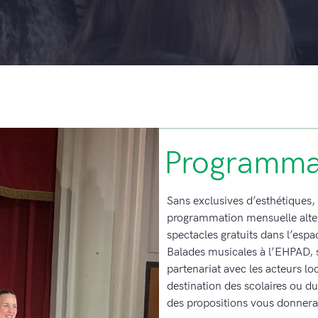
Programma
Sans exclusives d’esthétiques
programmation mensuelle alter
spectacles gratuits dans l’espa
Balades musicales à l’EHPAD, 
partenariat avec les acteurs loc
destination des scolaires ou du
des propositions vous donner