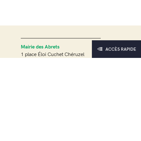
Mairie des Abrets
ACCÈS RAPIDE
1 place Éloi Cuchet Chéruzel
Accueil du public
lundi, mardi, jeudi & vendredi :
8h30 – 12h et 13h30 – 17h
mercredi : 10h – 12h et 13h30 – 17h
samedi : 9h à 12h
Mairie déléguée Fitilieu
63 rue du 11 novembre
Accueil du public
lundi, mardi, jeudi & vendredi : 8h30
– 12h