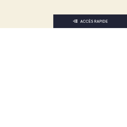
ACCÈS RAPIDE
Mairie Les Abrets en Dauphiné
1 place Éloi Cuchet Chéruzel
38490 Les Abrets en Dauphiné
affairesgenerales
@lesabretsendauphine.fr
04 76 32 04 80