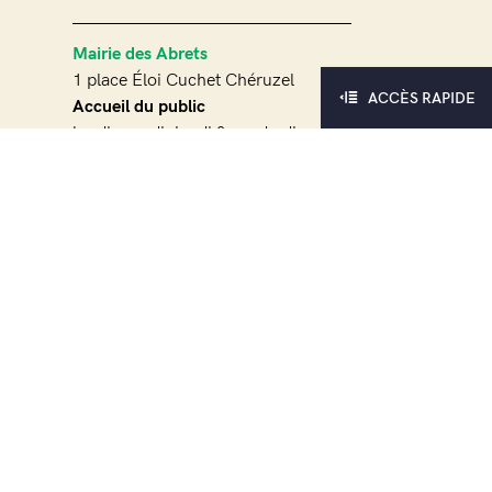
Mairie des Abrets
1 place Éloi Cuchet Chéruzel
ACCÈS RAPIDE
Accueil du public
lundi, mardi, jeudi & vendredi :
8h30 – 12h et 13h30 – 17h
mercredi : 10h – 12h et 13h30 – 17h
samedi : 9h à 12h
Mairie déléguée Fitilieu
63 rue du 11 novembre
Accueil du public
lundi, mardi, jeudi & vendredi : 8h30
– 12h
Mairie déléguée La Bâtie-Divisin
65 rue de l’Armistice
Accueil du public
lundi, mardi, mercredi & jeudi :