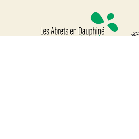
Mairie Les Abrets en Dauphiné
1 place Éloi Cuchet Chéruzel
38490 Les Abrets en Dauphiné
affairesgenerales
@lesabretsendauphine.fr
04 76 32 04 80